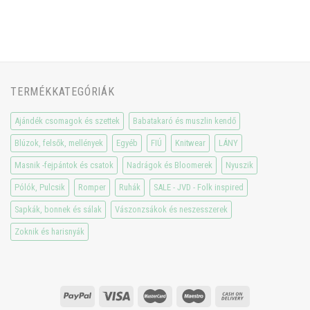
TERMÉKKATEGÓRIÁK
Ajándék csomagok és szettek
Babatakaró és muszlin kendő
Blúzok, felsők, mellények
Egyéb
FIÚ
Knitwear
LÁNY
Masnik -fejpántok és csatok
Nadrágok és Bloomerek
Nyuszik
Pólók, Pulcsik
Romper
Ruhák
SALE - JVD - Folk inspired
Sapkák, bonnek és sálak
Vászonzsákok és neszesszerek
Zoknik és harisnyák