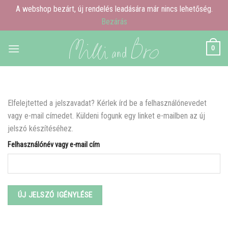
A webshop bezárt, új rendelés leadására már nincs lehetőség.
Bezárás
Skip
0
to
content
Elfelejtetted a jelszavadat? Kérlek írd be a felhasználónevedet
vagy e-mail címedet. Küldeni fogunk egy linket e-mailben az új
jelszó készítéséhez.
Felhasználónév vagy e-mail cím
ÚJ JELSZÓ IGÉNYLÉSE