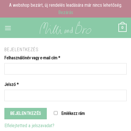
A webshop bezárt, új rendelés leadására már nincs lehetőség.
Bezárás
Skip
0
to
content
BEJELENTKEZÉS
Felhasználónév vagy e-mail cím
*
Jelszó
*
BEJELENTKEZÉS
Emlékezz rám
Elfelejtetted a jelszavadat?