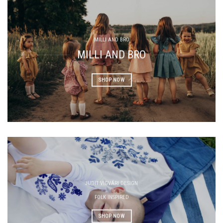
MILLI AND BRO
MILLI AND BRO
SHOP NOW
JUDIT VIGVÁRI DESIGN
FOLK INSPIRED
SHOP NOW