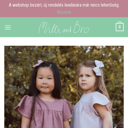
A webshop bezárt, új rendelés leadására már nincs lehetőség.
Bezárás
Skip
0
to
content