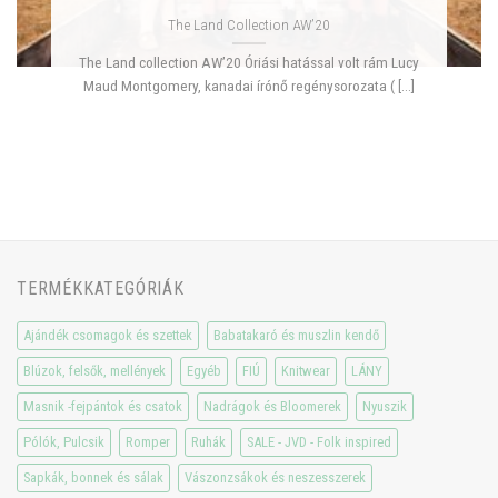
The Land Collection AW’20
The Land collection AW’20 Óriási hatással volt rám Lucy
Maud Montgomery, kanadai írónő regénysorozata ( [...]
TERMÉKKATEGÓRIÁK
Ajándék csomagok és szettek
Babatakaró és muszlin kendő
Blúzok, felsők, mellények
Egyéb
FIÚ
Knitwear
LÁNY
Masnik -fejpántok és csatok
Nadrágok és Bloomerek
Nyuszik
Pólók, Pulcsik
Romper
Ruhák
SALE - JVD - Folk inspired
Sapkák, bonnek és sálak
Vászonzsákok és neszesszerek