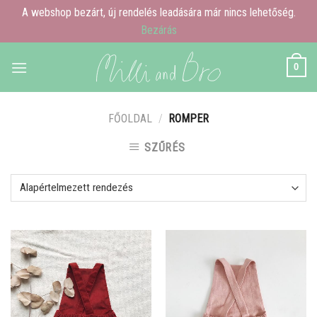
A webshop bezárt, új rendelés leadására már nincs lehetőség.
Bezárás
Skip
0
to
content
FŐOLDAL
/
ROMPER
SZŰRÉS