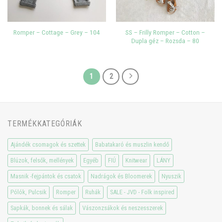
SS – Frilly Romper – Cotton –
Romper – Cottage – Grey – 104
Dupla géz – Rozsda – 80
1
2
TERMÉKKATEGÓRIÁK
Ajándék csomagok és szettek
Babatakaró és muszlin kendő
Blúzok, felsők, mellények
Egyéb
FIÚ
Knitwear
LÁNY
Masnik -fejpántok és csatok
Nadrágok és Bloomerek
Nyuszik
Pólók, Pulcsik
Romper
Ruhák
SALE - JVD - Folk inspired
Sapkák, bonnek és sálak
Vászonzsákok és neszesszerek