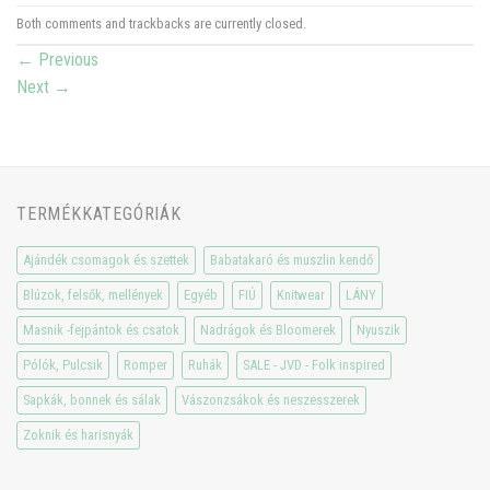
Both comments and trackbacks are currently closed.
←
Previous
Next
→
TERMÉKKATEGÓRIÁK
Ajándék csomagok és szettek
Babatakaró és muszlin kendő
Blúzok, felsők, mellények
Egyéb
FIÚ
Knitwear
LÁNY
Masnik -fejpántok és csatok
Nadrágok és Bloomerek
Nyuszik
Pólók, Pulcsik
Romper
Ruhák
SALE - JVD - Folk inspired
Sapkák, bonnek és sálak
Vászonzsákok és neszesszerek
Zoknik és harisnyák