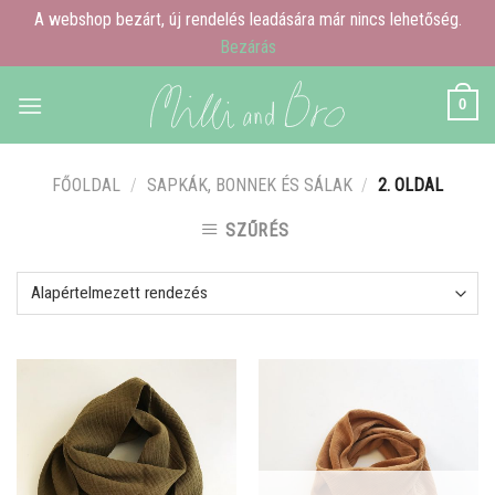
A webshop bezárt, új rendelés leadására már nincs lehetőség.
Bezárás
Skip
0
to
content
FŐOLDAL
/
SAPKÁK, BONNEK ÉS SÁLAK
/
2. OLDAL
SZŰRÉS