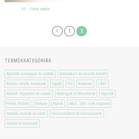
SS – Fishy sapka
1
2
TERMÉKKATEGÓRIÁK
Ajándék csomagok és szettek
Babatakaró és muszlin kendő
Blúzok, felsők, mellények
Egyéb
FIÚ
Knitwear
LÁNY
Masnik -fejpántok és csatok
Nadrágok és Bloomerek
Nyuszik
Pólók, Pulcsik
Romper
Ruhák
SALE - JVD - Folk inspired
Sapkák, bonnek és sálak
Vászonzsákok és neszesszerek
Zoknik és harisnyák