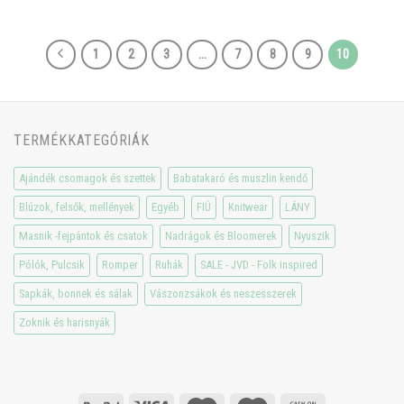
1
2
3
…
7
8
9
10
TERMÉKKATEGÓRIÁK
Ajándék csomagok és szettek
Babatakaró és muszlin kendő
Blúzok, felsők, mellények
Egyéb
FIÚ
Knitwear
LÁNY
Masnik -fejpántok és csatok
Nadrágok és Bloomerek
Nyuszik
Pólók, Pulcsik
Romper
Ruhák
SALE - JVD - Folk inspired
Sapkák, bonnek és sálak
Vászonzsákok és neszesszerek
Zoknik és harisnyák