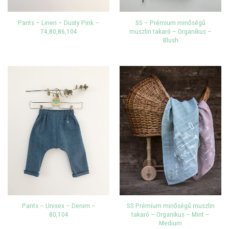
Pants – Linen – Dusty Pink –
SS – Prémium minőségű
74,80,86,104
muszlin takaró – Organikus –
Blush
Pants – Unisex – Denim –
SS Prémium minőségű muszlin
80,104
takaró – Organikus – Mint –
Medium