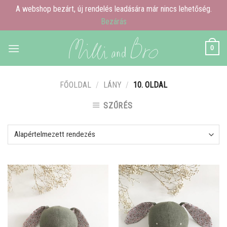
A webshop bezárt, új rendelés leadására már nincs lehetőség.
Bezárás
Skip
0
to
content
FŐOLDAL
/
LÁNY
/
10. OLDAL
SZŰRÉS