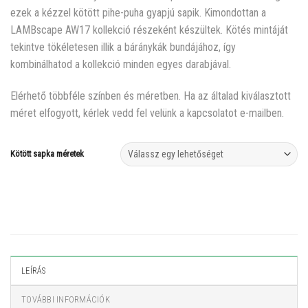
ezek a kézzel kötött pihe-puha gyapjú sapik. Kimondottan a
LAMBscape AW17 kollekció részeként készültek. Kötés mintáját
tekintve tökéletesen illik a báránykák bundájához, így
kombinálhatod a kollekció minden egyes darabjával.
Elérhető többféle színben és méretben. Ha az általad kiválasztott
méret elfogyott, kérlek vedd fel velünk a kapcsolatot e-mailben.
Kötött sapka méretek
LEÍRÁS
TOVÁBBI INFORMÁCIÓK