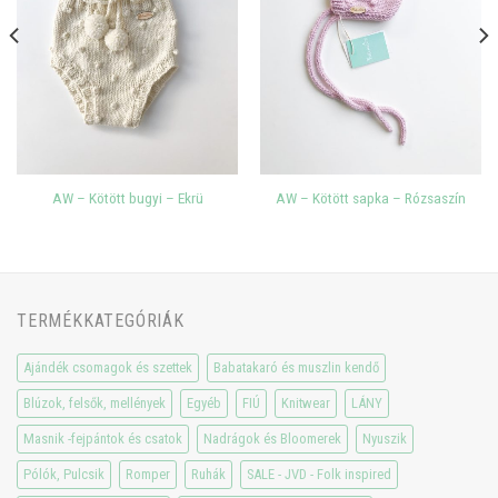
AW – Kötött bugyi – Ekrü
AW – Kötött sapka – Rózsaszín
TERMÉKKATEGÓRIÁK
Ajándék csomagok és szettek
Babatakaró és muszlin kendő
Blúzok, felsők, mellények
Egyéb
FIÚ
Knitwear
LÁNY
Masnik -fejpántok és csatok
Nadrágok és Bloomerek
Nyuszik
Pólók, Pulcsik
Romper
Ruhák
SALE - JVD - Folk inspired