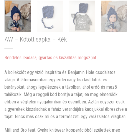
AW – Kötött sapka – Kék
Rendelés leadása, gyártás és kiszállítás megszűnt.
A kollekciót egy vízió inspirálta és Benjamin Hole csodálatos
világa. A látomásomban egy erdei nagy tisztást látok, és
bárányokat, ahogy legelésznek a távolban, ahol erdő és mező
találkozik. Még a reggeli köd borítja a tájat, én meg elmerülök
ebben a végtelen nyugalomban és csendben. Aztán egyszer csak
a gyerekek kiszaladnak a faház verandájára kacajukkal ébresztve a
tájat. Nincs más csak mi és a természet, egy varázslatos világban.
Milli and Bro feat. Gynka knitwear kooperációból születtek meg