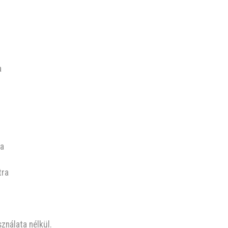
a
ra
tra
ználata nélkül.