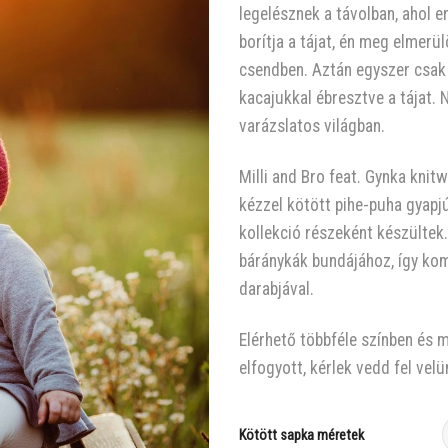
legelésznek a távolban, ahol e
borítja a tájat, én meg elmer
csendben. Aztán egyszer csak 
kacajukkal ébresztve a tájat.
varázslatos világban.
Milli and Bro feat. Gynka kni
kézzel kötött pihe-puha gyap
kollekció részeként készültek.
báránykák bundájához, így kom
darabjával.
Elérhető többféle színben és m
elfogyott, kérlek vedd fel vel
Kötött sapka méretek