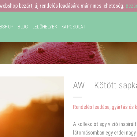
webshop bezárt, új rendelés leadására már nincs lehetőség.
Bezá
BSHOP
BLOG
LELŐHELYEK
KAPCSOLAT
AW – Kötött sapk
Rendelés leadása, gyártás és 
A kollekciót egy vízió inspirá
látomásomban egy erdei nagy t