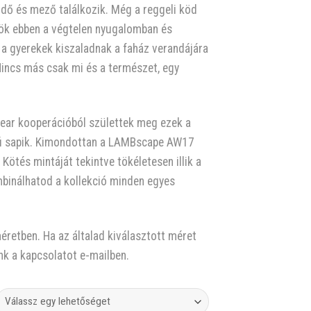
rdő és mező találkozik. Még a reggeli köd
ülök ebben a végtelen nyugalomban és
a gyerekek kiszaladnak a faház verandájára
 Nincs más csak mi és a természet, egy
twear kooperációból születtek meg ezek a
jú sapik. Kimondottan a LAMBscape AW17
 Kötés mintáját tekintve tökéletesen illik a
binálhatod a kollekció minden egyes
éretben. Ha az általad kiválasztott méret
ünk a kapcsolatot e-mailben.