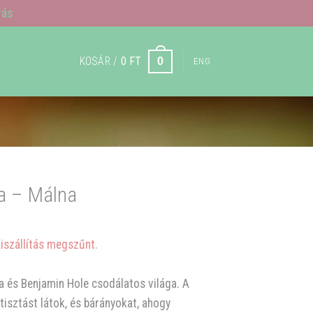
rás
KOSÁR /
0
FT
0
ENG
a – Málna
kiszállítás megszűnt.
lta és Benjamin Hole csodálatos világa. A
isztást látok, és bárányokat, ahogy