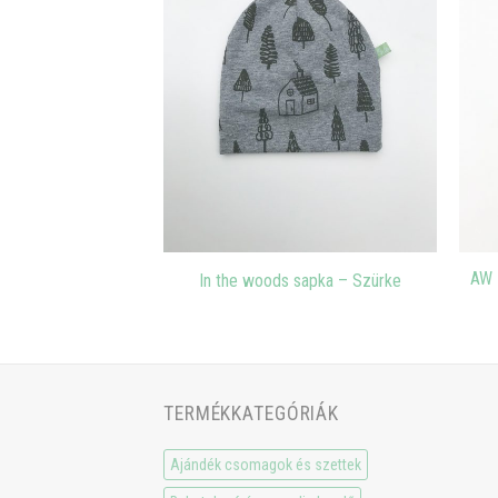
AW 
– Púder – 6-12
In the woods sapka – Szürke
TERMÉKKATEGÓRIÁK
Ajándék csomagok és szettek