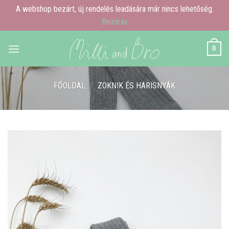
A webshop bezárt, új rendelés leadására már nincs lehetőség.
Bezárás
Skip
0
to
content
FŐOLDAL
/
ZOKNIK ÉS HARISNYÁK