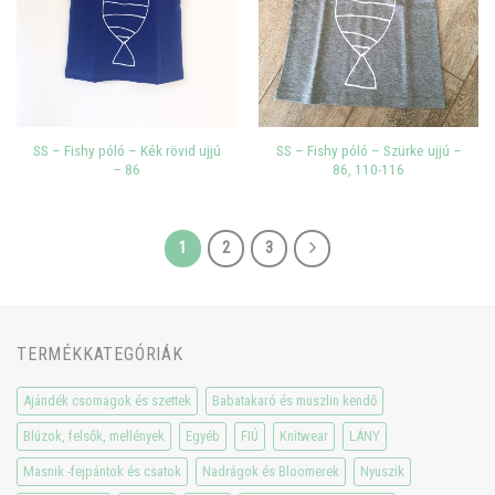
SS – Fishy póló – Kék rövid ujjú
SS – Fishy póló – Szürke ujjú –
– 86
86, 110-116
1
2
3
TERMÉKKATEGÓRIÁK
Ajándék csomagok és szettek
Babatakaró és muszlin kendő
Blúzok, felsők, mellények
Egyéb
FIÚ
Knitwear
LÁNY
Masnik -fejpántok és csatok
Nadrágok és Bloomerek
Nyuszik