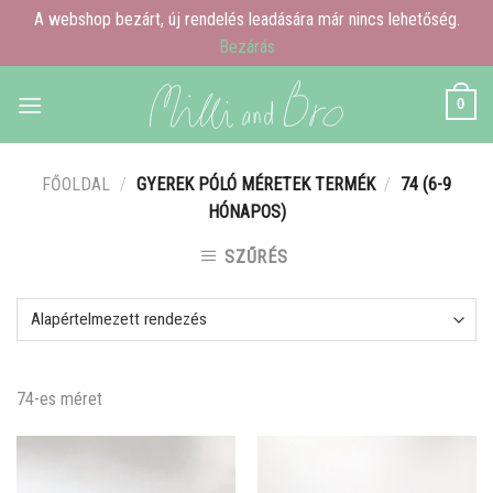
A webshop bezárt, új rendelés leadására már nincs lehetőség.
Bezárás
Skip
0
to
content
FŐOLDAL
/
GYEREK PÓLÓ MÉRETEK TERMÉK
/
74 (6-9
HÓNAPOS)
SZŰRÉS
74-es méret