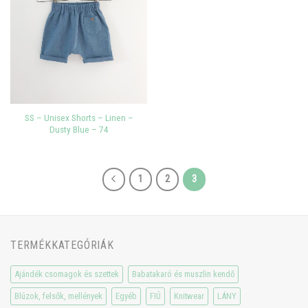
SS – Unisex Shorts – Linen –
Dusty Blue – 74
1
2
3
TERMÉKKATEGÓRIÁK
Ajándék csomagok és szettek
Babatakaró és muszlin kendő
Blúzok, felsők, mellények
Egyéb
FIÚ
Knitwear
LÁNY