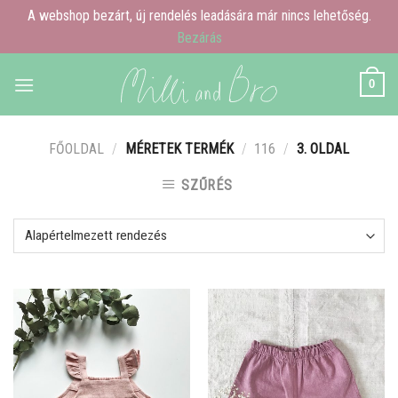
A webshop bezárt, új rendelés leadására már nincs lehetőség.
Bezárás
Skip
0
to
content
FŐOLDAL
/
MÉRETEK TERMÉK
/
116
/
3. OLDAL
SZŰRÉS