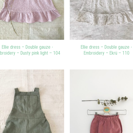
Ellie dress – Double gauze -
Ellie dress – Double gauze -
broidery – Dusty pink light – 104
Embroidery – Ekrü – 110