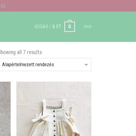
rás
KOSÁR /
0
FT
0
ENG
Showing all 7 results