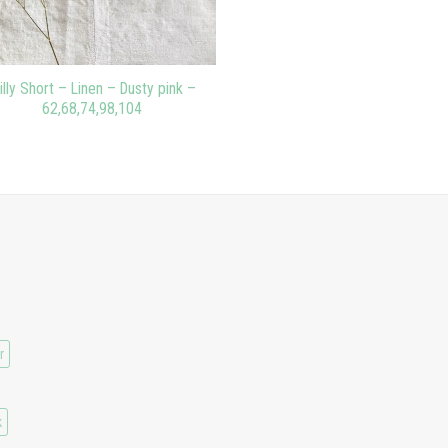
rilly Short – Linen – Dusty pink –
62,68,74,98,104
r
k