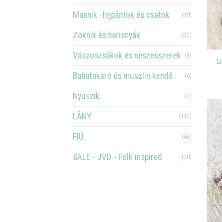
Masnik -fejpántok és csatok
(19)
Zoknik és harisnyák
(32)
Vászonzsákok és neszesszerek
(1)
L
Babatakaró és muszlin kendő
(6)
Nyuszik
(2)
LÁNY
(114)
FIÚ
(66)
SALE - JVD - Folk inspired
(30)