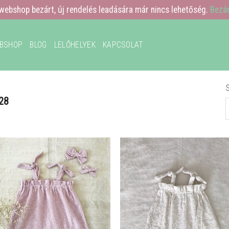
webshop bezárt, új rendelés leadására már nincs lehetőség.
Bezá
BSHOP
BLOG
LELŐHELYEK
KAPCSOLAT
28