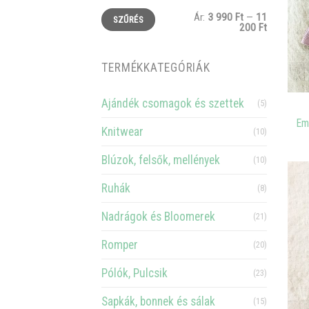
Ár:
3 990 Ft
—
11
SZŰRÉS
200 Ft
TERMÉKKATEGÓRIÁK
Ajándék csomagok és szettek
(5)
Em
Knitwear
(10)
Blúzok, felsők, mellények
(10)
Ruhák
(8)
Nadrágok és Bloomerek
(21)
Romper
(20)
Pólók, Pulcsik
(23)
Sapkák, bonnek és sálak
(15)