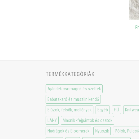
F
TERMÉKKATEGÓRIÁK
Ajándék csomagok és szettek
Babatakaró és muszlin kendő
Blúzok, felsők, mellények
Egyéb
FIÚ
Knitwea
LÁNY
Masnik -fejpántok és csatok
Nadrágok és Bloomerek
Nyuszik
Pólók, Pulcsi