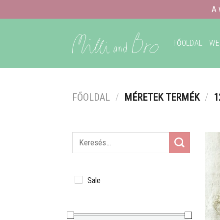
A 
Skip
to
FŐOLDAL
WE
content
FŐOLDAL
/
MÉRETEK TERMÉK
/
1
Sale