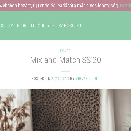
webshop bezárt, új rendelés leadására már nincs lehetőség.
Bezá
BSHOP
BLOG
LELŐHELYEK
KAPCSOLAT
EGYÉB
Mix and Match SS’20
POSTED ON
2020-10-10
BY
VIGVÁRI JUDIT