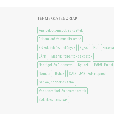
TERMÉKKATEGÓRIÁK
Ajándék csomagok és szettek
Babatakaró és muszlin kendő
Blúzok, felsők, mellények
Egyéb
FIÚ
Knitwea
LÁNY
Masnik -fejpántok és csatok
Nadrágok és Bloomerek
Nyuszik
Pólók, Pulcsi
Romper
Ruhák
SALE - JVD - Folk inspired
Sapkák, bonnek és sálak
Vászonzsákok és neszesszerek
Zoknik és harisnyák