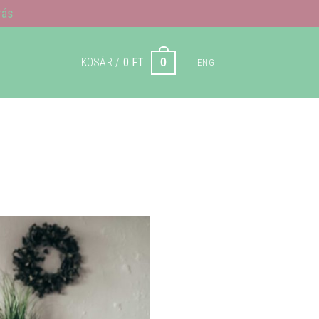
rás
KOSÁR /
0
FT
0
ENG