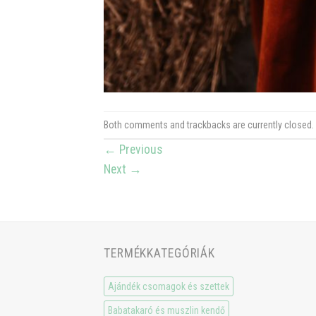
Both comments and trackbacks are currently closed.
←
Previous
Next
→
TERMÉKKATEGÓRIÁK
Ajándék csomagok és szettek
Babatakaró és muszlin kendő