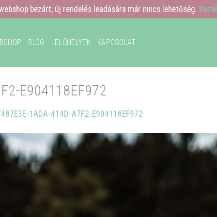
webshop bezárt, új rendelés leadására már nincs lehetőség.
Bezá
BSHOP
BLOG
LELŐHELYEK
KAPCSOLAT
7F2-E904118EF972
7487E3E-1ADA-414D-A7F2-E904118EF972