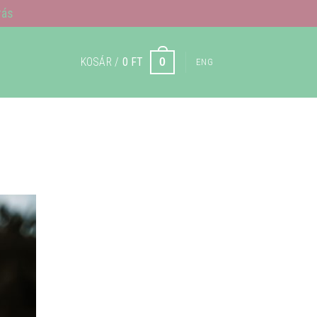
rás
KOSÁR /
0
FT
0
ENG