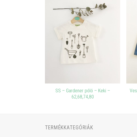
SS – Gardener póló – Keki –
Ves
ods sapka – Keki
62,68,74,80
TERMÉKKATEGÓRIÁK