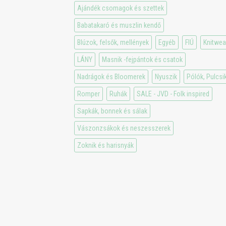
Ajándék csomagok és szettek
Babatakaró és muszlin kendő
Blúzok, felsők, mellények
Egyéb
FIÚ
Knitwea
LÁNY
Masnik -fejpántok és csatok
Nadrágok és Bloomerek
Nyuszik
Pólók, Pulcsi
Romper
Ruhák
SALE - JVD - Folk inspired
Sapkák, bonnek és sálak
Vászonzsákok és neszesszerek
Zoknik és harisnyák