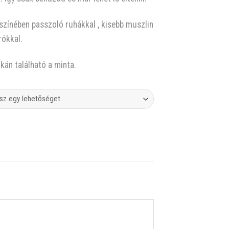
zínében passzoló ruhákkal , kisebb muszlin
rókkal.
kán található a minta.