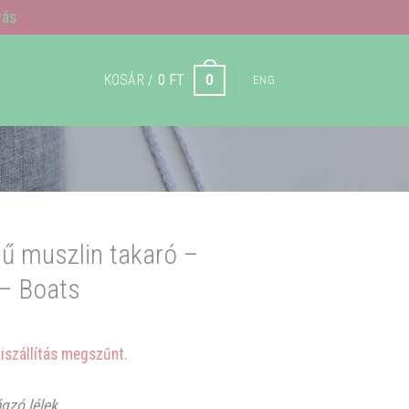
rás
KOSÁR /
0
FT
0
ENG
 muszlin takaró –
 – Boats
kiszállítás megszűnt.
gzó lélek.