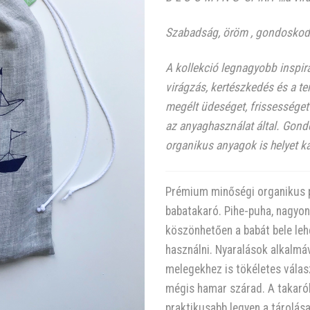
Szabadság, öröm , gondoskodás
A kollekció legnagyobb inspirá
virágzás, kertészkedés és a t
megélt üdeséget, frissességet 
az anyaghasználat által. Gond
organikus anyagok is helyet k
Prémium minőségi organikus p
babatakaró. Pihe-puha, nagyon
köszönhetően a babát bele lehe
használni. Nyaralások alkalmáv
melegekhez is tökéletes válas
mégis hamar szárad. A takaróh
praktikusabb legyen a tárolása