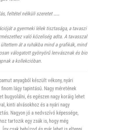
, feltétel nélküli szeretet ……
cióját a gyermeki lélek tisztasága, a tavaszi
ermészethez való közeliség adta. A tavasszal
ültettem át a ruhákba mind a grafikák, mind
osan válogatott gyönyörű lenvásznak és bio
apnak a kollekcióban.
amut anyagból készült vékony, nyári
 finom lágy tapintású. Nagy méretének
t bugyolálni, és egészen nagy koráig lehet
al, kinti alvásokhoz és a nyári nagy
ztás. Nagyon jó a nedvszívó képessége,
oz tartozik egy zsák is, hogy még
. Így csak behúzod és már lehet is eltenni.