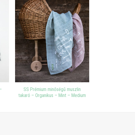
–
SS Prémium minőségű muszlin
takaró – Organikus – Mint – Medium