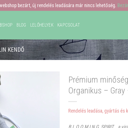
webshop bezárt, új rendelés leadására már nincs lehetőség.
Bezá
BSHOP
BLOG
LELŐHELYEK
KAPCSOLAT
LIN KENDŐ
Prémium minőségű
Organikus – Gray
Rendelés leadása, gyártás és 
B L O O M I N G SPIRIT …a virá