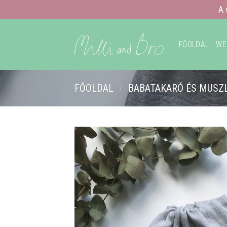
A 
Skip
to
FŐOLDAL
WE
content
FŐOLDAL
/
BABATAKARÓ ÉS MUSZ