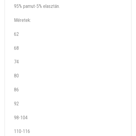
95% pamut-5% elasztán.
Méretek:
62
68
74
80
86
92
98-104
110-116