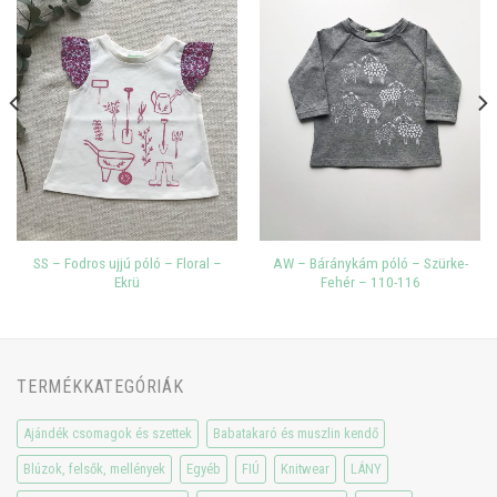
SS – Fodros ujjú póló – Floral –
AW – Báránykám póló – Szürke-
Ekrü
Fehér – 110-116
TERMÉKKATEGÓRIÁK
Ajándék csomagok és szettek
Babatakaró és muszlin kendő
Blúzok, felsők, mellények
Egyéb
FIÚ
Knitwear
LÁNY