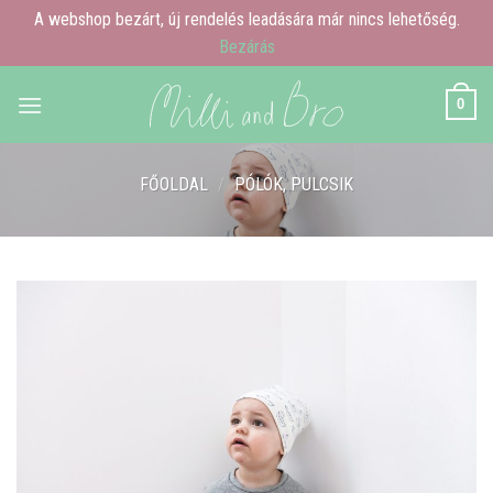
A webshop bezárt, új rendelés leadására már nincs lehetőség.
Bezárás
Skip
0
to
content
FŐOLDAL
/
PÓLÓK, PULCSIK