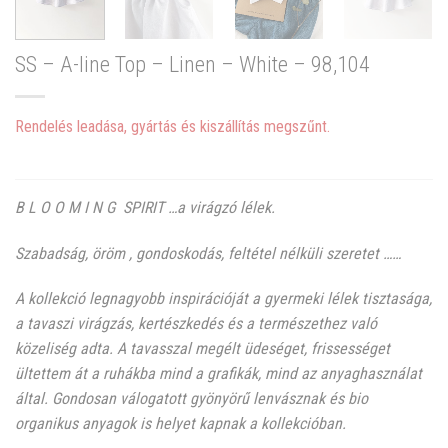
SS – A-line Top – Linen – White – 98,104
Rendelés leadása, gyártás és kiszállítás megszűnt.
B L O O M I N G SPIRIT …a virágzó lélek.
Szabadság, öröm , gondoskodás, feltétel nélküli szeretet ……
A kollekció legnagyobb inspirációját a gyermeki lélek tisztasága,
a tavaszi virágzás, kertészkedés és a természethez való
közeliség adta. A tavasszal megélt üdeséget, frissességet
ültettem át a ruhákba mind a grafikák, mind az anyaghasználat
által. Gondosan válogatott gyönyörű lenvásznak és bio
organikus anyagok is helyet kapnak a kollekcióban.