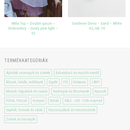
Milla Top – Double gauze –
Gardener Dress – Sand – White
Embroidery – Dusty pink light –
-62, 68, 74
92
TERMÉKKATEGÓRIÁK
Ajándék csomagok és szettek
Babatakaró és muszlin kendő
Blúzok, felsők, mellények
Egyéb
FIÚ
Knitwear
LÁNY
Masnik -fejpántok és csatok
Nadrágok és Bloomerek
Nyuszik
Pólók, Pulcsik
Romper
Ruhák
SALE - JVD - Folk inspired
Sapkák, bonnek és sálak
Vászonzsákok és neszesszerek
Zoknik és harisnyák