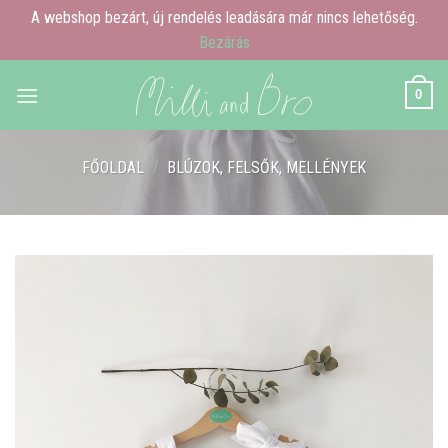
A webshop bezárt, új rendelés leadására már nincs lehetőség.
Bezárás
Skip
0
to
content
FŐOLDAL
/
BLÚZOK, FELSŐK, MELLÉNYEK