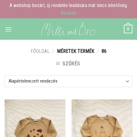
A webshop bezárt, új rendelés leadására már nincs lehetőség.
Bezárás
Skip
0
to
content
FŐOLDAL
/
MÉRETEK TERMÉK
/
86
SZŰRÉS