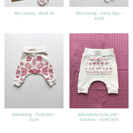
Mini csomag – Sunny days –
Mini csomag – Blush -68
62,68
Babanadrág – Dusty pink –
Babanadrág- Dusty pink –
62,68
Tulipános – 62,68,74,80