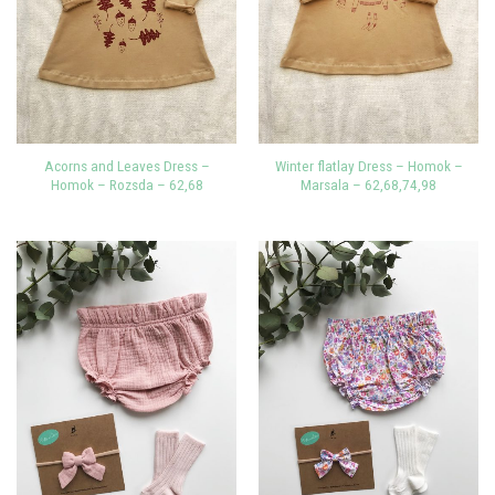
Acorns and Leaves Dress –
Winter flatlay Dress – Homok –
Homok – Rozsda – 62,68
Marsala – 62,68,74,98