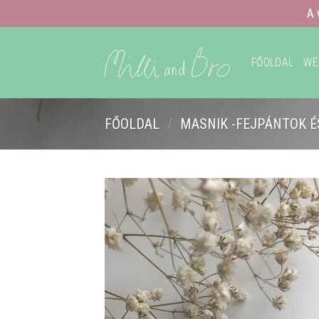
A 
Skip
to
FŐOLDAL
WE
content
FŐOLDAL
/
MASNIK -FEJPÁNTOK É