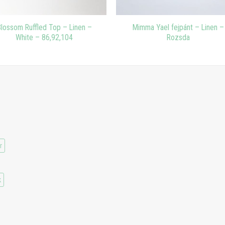
Blossom Ruffled Top – Linen –
Mimma Yael fejpánt – Linen –
White – 86,92,104
Rozsda
r
k