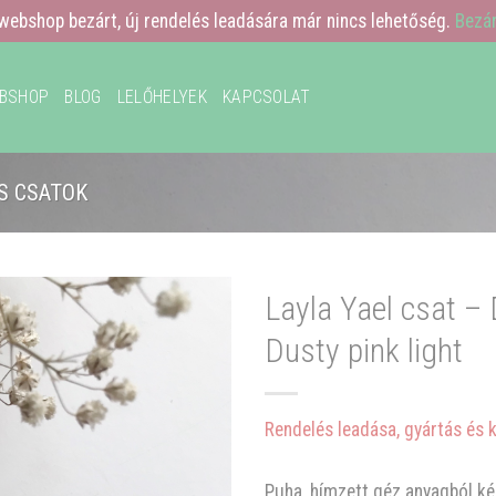
webshop bezárt, új rendelés leadására már nincs lehetőség.
Bezá
BSHOP
BLOG
LELŐHELYEK
KAPCSOLAT
S CSATOK
Layla Yael csat –
Dusty pink light
Rendelés leadása, gyártás és 
Puha, hímzett géz anyagból ké