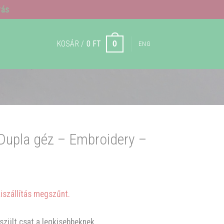
rás
KOSÁR /
0
FT
0
ENG
 Dupla géz – Embroidery –
kiszállítás megszűnt.
szült csat a legkisebbeknek.