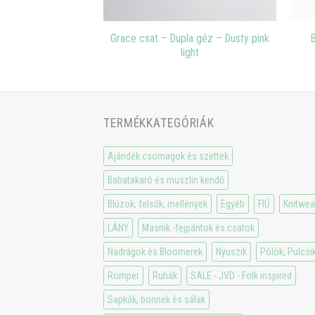
ánt – Dupla géz –
Grace csat – Dupla géz – Dusty pink
enta
light
TERMÉKKATEGÓRIÁK
Ajándék csomagok és szettek
Babatakaró és muszlin kendő
Blúzok, felsők, mellények
Egyéb
FIÚ
Knitwea
LÁNY
Masnik -fejpántok és csatok
Nadrágok és Bloomerek
Nyuszik
Pólók, Pulcsi
Romper
Ruhák
SALE - JVD - Folk inspired
Sapkák, bonnek és sálak