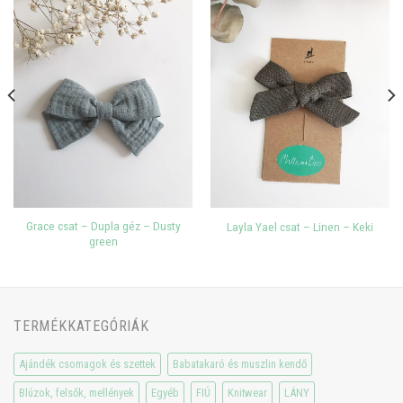
Grace csat – Dupla géz – Dusty
Layla Yael csat – Linen – Keki
green
TERMÉKKATEGÓRIÁK
Ajándék csomagok és szettek
Babatakaró és muszlin kendő
Blúzok, felsők, mellények
Egyéb
FIÚ
Knitwear
LÁNY