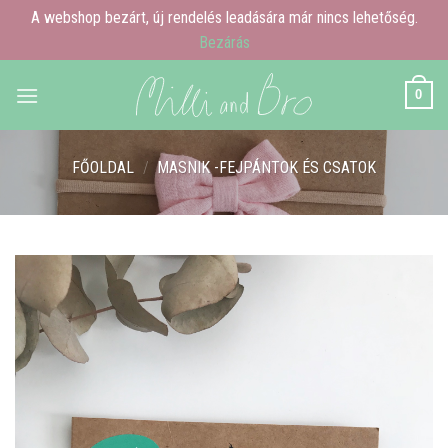
A webshop bezárt, új rendelés leadására már nincs lehetőség.
Bezárás
Skip
0
to
content
FŐOLDAL
/
MASNIK -FEJPÁNTOK ÉS CSATOK