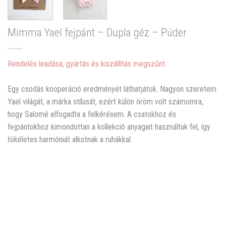
Mimma Yael fejpánt – Dupla géz – Púder
Rendelés leadása, gyártás és kiszállítás megszűnt.
Egy csodás kooperáció eredményét láthatjátok. Nagyon szeretem
Yael világát, a márka stílusát, ezért külön öröm volt számomra,
hogy Salomé elfogadta a felkérésem. A csatokhoz és
fejpántokhoz kimondottan a kollekció anyagait használtuk fel, így
tökéletes harmóniát alkotnak a ruhákkal.