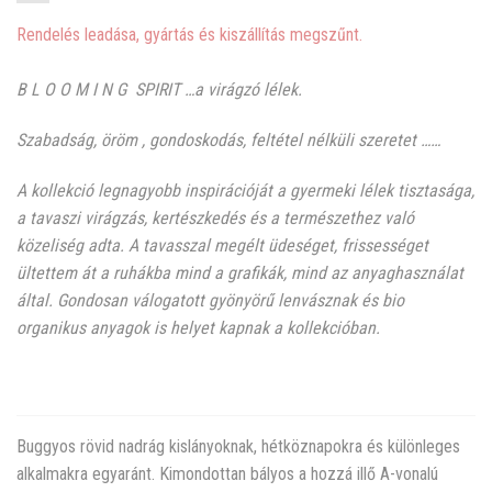
Rendelés leadása, gyártás és kiszállítás megszűnt.
B L O O M I N G SPIRIT …a virágzó lélek.
Szabadság, öröm , gondoskodás, feltétel nélküli szeretet ……
A kollekció legnagyobb inspirációját a gyermeki lélek tisztasága,
a tavaszi virágzás, kertészkedés és a természethez való
közeliség adta. A tavasszal megélt üdeséget, frissességet
ültettem át a ruhákba mind a grafikák, mind az anyaghasználat
által. Gondosan válogatott gyönyörű lenvásznak és bio
organikus anyagok is helyet kapnak a kollekcióban.
Buggyos rövid nadrág kislányoknak, hétköznapokra és különleges
alkalmakra egyaránt. Kimondottan bályos a hozzá illő A-vonalú