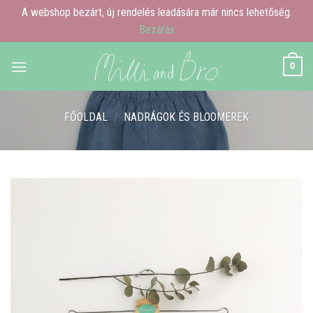
A webshop bezárt, új rendelés leadására már nincs lehetőség.
Bezárás
Skip
0
to
content
FŐOLDAL
/
NADRÁGOK ÉS BLOOMEREK