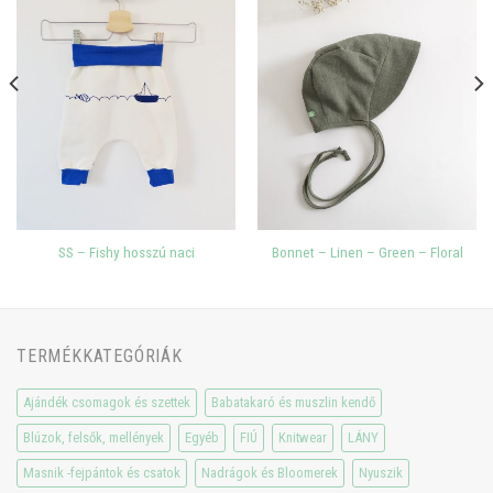
SS – Fishy hosszú naci
Bonnet – Linen – Green – Floral
TERMÉKKATEGÓRIÁK
Ajándék csomagok és szettek
Babatakaró és muszlin kendő
Blúzok, felsők, mellények
Egyéb
FIÚ
Knitwear
LÁNY
Masnik -fejpántok és csatok
Nadrágok és Bloomerek
Nyuszik