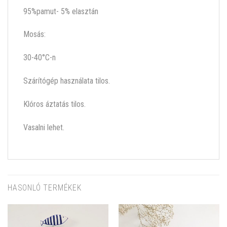
95%pamut- 5% elasztán
Mosás:
30-40°C-n
Szárítógép használata tilos.
Klóros áztatás tilos.
Vasalni lehet.
HASONLÓ TERMÉKEK