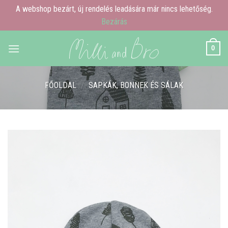
A webshop bezárt, új rendelés leadására már nincs lehetőség.
Bezárás
Skip
0
to
content
FŐOLDAL
/
SAPKÁK, BONNEK ÉS SÁLAK