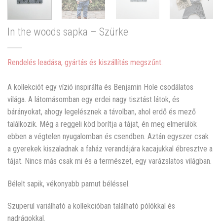
In the woods sapka – Szürke
Rendelés leadása, gyártás és kiszállítás megszűnt.
A kollekciót egy vízió inspirálta és Benjamin Hole csodálatos
világa. A látomásomban egy erdei nagy tisztást látok, és
bárányokat, ahogy legelésznek a távolban, ahol erdő és mező
találkozik. Még a reggeli köd borítja a tájat, én meg elmerülök
ebben a végtelen nyugalomban és csendben. Aztán egyszer csak
a gyerekek kisza
ladnak a faház verandájára kacajukkal ébresztve a
tájat. Nincs más csak mi és a természet, egy varázslatos világban.
Bélelt sapik, vékonyabb pamut béléssel.
Szuperül variálható a kollekcióban található pólókkal és
nadrágokkal.