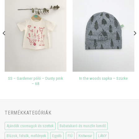
SS – Gardener póló – Dusty pink
In the woods sapka – Szürke
– 68
TERMÉKKATEGÓRIÁK
Ajándék csomagok és szettek
Babatakaró és muszlin kendő
Blúzok, felsők, mellények
Egyéb
FIÚ
Knitwear
LÁNY