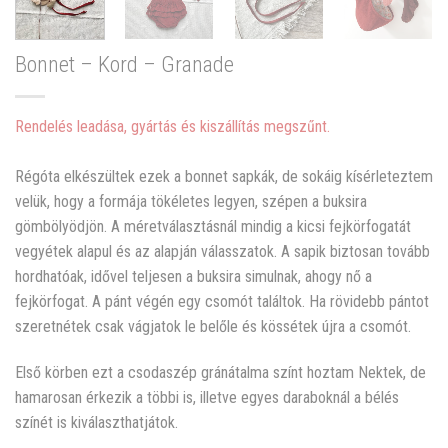
Bonnet – Kord – Granade
Rendelés leadása, gyártás és kiszállítás megszűnt.
Régóta elkészültek ezek a bonnet sapkák, de sokáig kísérleteztem
velük, hogy a formája tökéletes legyen, szépen a buksira
gömbölyödjön. A méretválasztásnál mindig a kicsi fejkörfogatát
vegyétek alapul és az alapján válasszatok. A sapik biztosan tovább
hordhatóak, idővel teljesen a buksira simulnak, ahogy nő a
fejkörfogat. A pánt végén egy csomót találtok. Ha rövidebb pántot
szeretnétek csak vágjatok le belőle és kössétek újra a csomót.
Első körben ezt a csodaszép gránátalma színt hoztam Nektek, de
hamarosan érkezik a többi is, illetve egyes daraboknál a bélés
színét is kiválaszthatjátok.