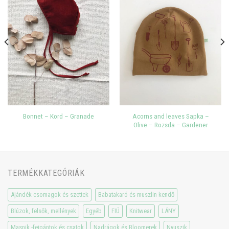
Acorns and leaves Sapka –
Bonnet – Kord – Granade
Olive – Rozsda – Gardener
TERMÉKKATEGÓRIÁK
Ajándék csomagok és szettek
Babatakaró és muszlin kendő
Blúzok, felsők, mellények
Egyéb
FIÚ
Knitwear
LÁNY
Masnik -fejpántok és csatok
Nadrágok és Bloomerek
Nyuszik