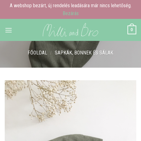
A webshop bezárt, új rendelés leadására már nincs lehetőség.
Bezárás
Skip
0
to
content
FŐOLDAL
/
SAPKÁK, BONNEK ÉS SÁLAK