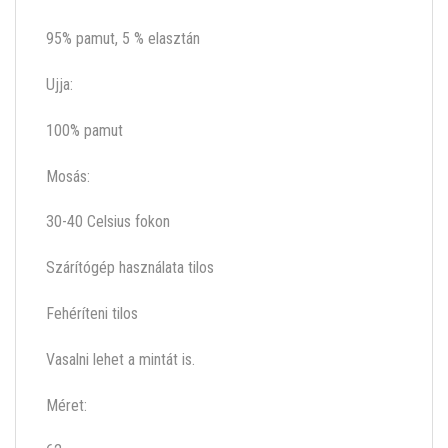
95% pamut, 5 % elasztán
Ujja:
100% pamut
Mosás:
30-40 Celsius fokon
Szárítógép használata tilos
Fehéríteni tilos
Vasalni lehet a mintát is.
Méret: