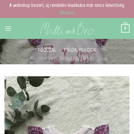
A webshop bezárt, új rendelés leadására már nincs lehetőség.
Bezárás
Skip
0
to
content
FŐOLDAL
/
PÓLÓK, PULCSIK