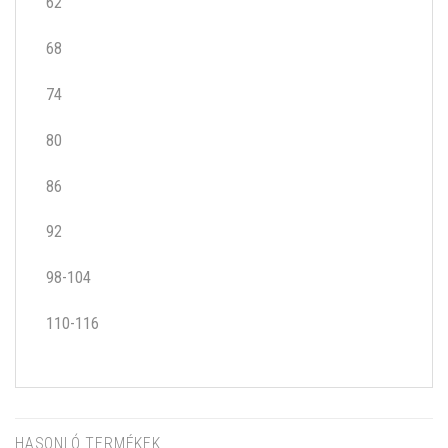
62
68
74
80
86
92
98-104
110-116
HASONLÓ TERMÉKEK