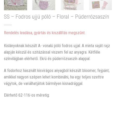
SS – Fodros ujjú póló – Floral – Púderrózsaszín
Rendelés leadása, gyártás és kiszállítás megszűnt.
Kislányoknak készült A- vonalú póló fodros ujjal. A minta saját rajz
alapján készül és szitázással viszem fel az anyagra. Kétféle
színvilágban elérhető. Ekrü és púderrózsaszín alappal.
A fodorhoz használt kisvirágos anyagból készült bloomer, fejpánt,
amikkel nagyon szépen lehet kombinálni, ha egy teljes szettre
vágytok, de variálhatjátok bármilyen kisnadrággal.
Elérhető 62-116-os méretig.