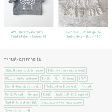
AW – Báránykám pulcsi –
Ellie dress – Double gauze -
Szürke-Fehér – Unisex- 68
Embroidery – Ekrü – 110
TERMÉKKATEGÓRIÁK
Ajándék csomagok és szettek
Babatakaró és muszlin kendő
Blúzok, felsők, mellények
Egyéb
FIÚ
Knitwear
LÁNY
Masnik -fejpántok és csatok
Nadrágok és Bloomerek
Nyuszik
Pólók, Pulcsik
Romper
Ruhák
SALE - JVD - Folk inspired
Sapkák, bonnek és sálak
Vászonzsákok és neszesszerek
Zoknik és harisnyák