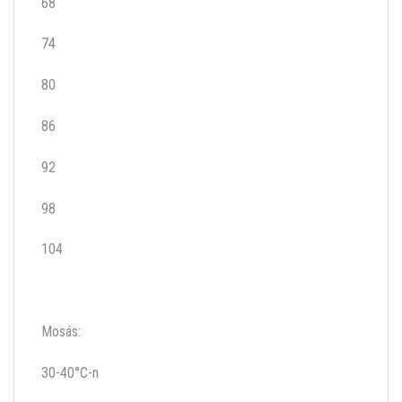
68
74
80
86
92
98
104
Mosás:
30-40°C-n