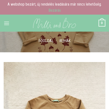
A webshop bezárt, új rendelés leadására már nincs lehetőség.
Bezárás
Skip
0
to
content
FŐOLDAL
/
RUHÁK