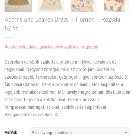
Acorns and Leaves Dress – Homok – Rozsda –
62,68
Rendelés leadása, gyártás és kiszállítás megszűnt.
Szerelem darabok születtek, játékos mintákkal kicsiknek és
nagyoknak. Nagyon szeretjük mi is az erdőt járni ősszel és
szebbnél szebb terméseket gyűjtögetni, gyönyörködni az őszülő
fák színáradatában. Ezek a pillanatok és hangulatok inspirálták a
legújabb mintakollekciómat. Már tavaly megrajzoltam őket, de idén
állt össze teljesen a kollekcióval. Találtok hozzájuk
rompereket,nadrágot, sálakat, sapkákat és fejpántokat.
Válogassatok kedvetekre. ☺️
Méretek