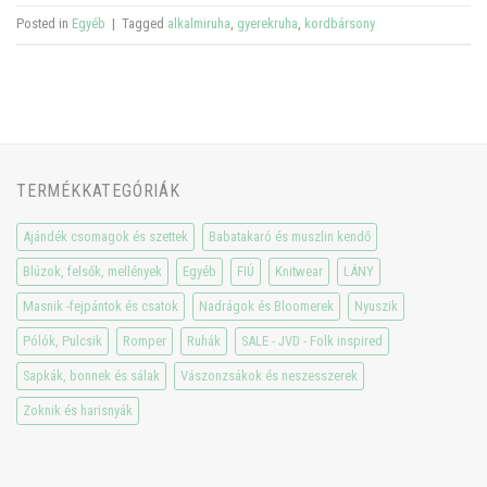
Posted in
Egyéb
|
Tagged
alkalmiruha
,
gyerekruha
,
kordbársony
TERMÉKKATEGÓRIÁK
Ajándék csomagok és szettek
Babatakaró és muszlin kendő
Blúzok, felsők, mellények
Egyéb
FIÚ
Knitwear
LÁNY
Masnik -fejpántok és csatok
Nadrágok és Bloomerek
Nyuszik
Pólók, Pulcsik
Romper
Ruhák
SALE - JVD - Folk inspired
Sapkák, bonnek és sálak
Vászonzsákok és neszesszerek
Zoknik és harisnyák