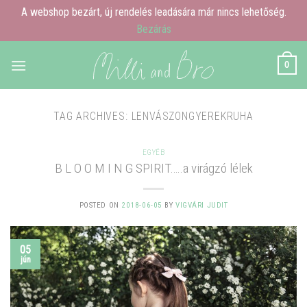
A webshop bezárt, új rendelés leadására már nincs lehetőség.
Bezárás
Skip
0
to
content
TAG ARCHIVES:
LENVÁSZONGYEREKRUHA
EGYÉB
B L O O M I N G SPIRIT…..a virágzó lélek
POSTED ON
2018-06-05
BY
VIGVÁRI JUDIT
05
jún