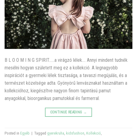
B L O O M I N G SPIRIT……a virágzó lélek…. Annyi mindent tudnék
mesélni hogyan született meg ez a kollekció. A legnagyobb
inspirációt a gyermeki lélek tisztasága, a tavaszi megújulás, és a
természet közelsége adta. Gyönyörű lenvásznakat használtam a
kollekcióhoz, kiegészítve nagyon finom tapintàsú pamut
anyagokkal, bioorganikus pamutokkal és farmerral.
CONTINUE READING
→
Posted in
Egyéb
|
Tagged
gyerekruha
,
kidsfashion
,
Kollekció
,