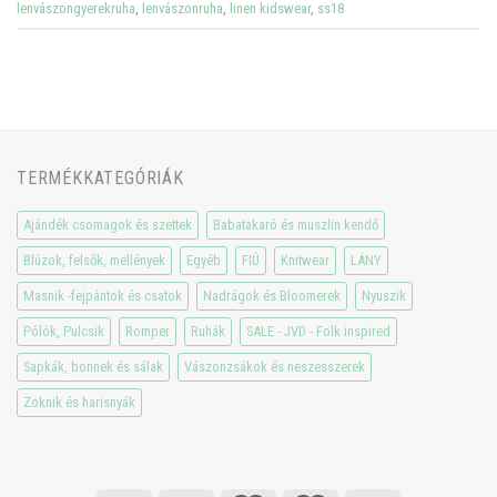
lenvászongyerekruha
,
lenvászonruha
,
linen kidswear
,
ss18
TERMÉKKATEGÓRIÁK
Ajándék csomagok és szettek
Babatakaró és muszlin kendő
Blúzok, felsők, mellények
Egyéb
FIÚ
Knitwear
LÁNY
Masnik -fejpántok és csatok
Nadrágok és Bloomerek
Nyuszik
Pólók, Pulcsik
Romper
Ruhák
SALE - JVD - Folk inspired
Sapkák, bonnek és sálak
Vászonzsákok és neszesszerek
Zoknik és harisnyák