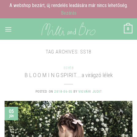
A webshop bezárt, új rendelés leadására már nincs lehetőség.
Bezárás
Skip
0
to
content
TAG ARCHIVES:
SS18
EGYÉB
B L O O M I N G SPIRIT…..a virágzó lélek
POSTED ON
2018-06-05
BY
VIGVÁRI JUDIT
05
jún