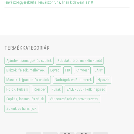
lenvászongyerekruha
,
lenvászonruha
,
linen kidswear
,
ss18
TERMÉKKATEGÓRIÁK
Ajándék csomagok és szettek
Babatakaró és muszlin kendő
Blúzok, felsők, mellények
Egyéb
FIÚ
Knitwear
LÁNY
Masnik -fejpántok és csatok
Nadrágok és Bloomerek
Nyuszik
Pólók, Pulcsik
Romper
Ruhák
SALE - JVD - Folk inspired
Sapkák, bonnek és sálak
Vászonzsákok és neszesszerek
Zoknik és harisnyák