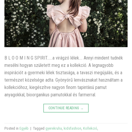
B L O O M I N G SPIRIT……a virágzó lélek…. Annyi mindent tudnék
mesélni hogyan született meg ez a kollekció. A legnagyobb
inspirációt a gyermeki lélek tisztasága, a tavaszi megújulás, és a
természet közelsége adta. Gyönyörű lenvásznakat használtam a
kollekcióhoz, kiegészítve nagyon finom tapintàsú pamut
anyagokkal, bioorganikus pamutokkal és farmerral.
CONTINUE READING
→
Posted in
Egyéb
|
Tagged
gyerekruha
,
kidsfashion
,
Kollekció
,